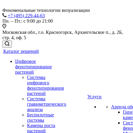
Феноменальные технологии визуализации
+7 (495) 229-44-63
Пн. – Пт.: с 9:00 до 21:00
Московская обл., г.о. Красногорск, Архангельское п., д. 2Б,
стр. 4, оф. 5
Каталог решений
Цифровое
фенотипирование
растений
Системы
цифрового
фенотипирования
растений
Услуги
Системы
гравиметрического
Аренда об
анализа
Гипе
Беспилотные
каме
системы
Сист
Камеры роста
фено
растений