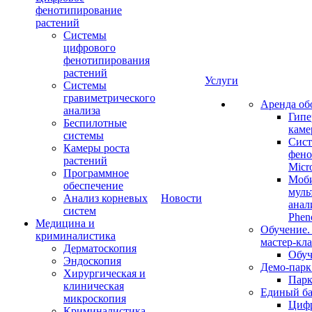
фенотипирование
растений
Системы
цифрового
фенотипирования
растений
Услуги
Системы
гравиметрического
Аренда об
анализа
Гипе
Беспилотные
каме
системы
Сист
Камеры роста
фено
растений
Micr
Программное
Моб
обеспечение
муль
Анализ корневых
Новости
анал
систем
Phen
Медицина и
Обучение.
криминалистика
мастер-кла
Дерматоскопия
Обуч
Эндоскопия
Демо-парк
Хирургическая и
Пар
клиническая
Единый ба
микроскопия
Цифр
Криминалистика