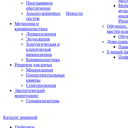
Micr
Программное
Моб
обеспечение
муль
Анализ корневых
Новости
анал
систем
Phen
Медицина и
Обучение.
криминалистика
мастер-кла
Дерматоскопия
Обуч
Эндоскопия
Демо-парк
Хирургическая и
Пар
клиническая
Единый ба
микроскопия
Цифр
Криминалистика
Решения для науки
Микроскопия
Гиперспектральные
камеры
Спектроскопия
Экологический
мониторинг
Газоанализаторы
Каталог решений
Цифровое